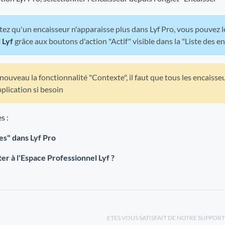
tez qu'un encaisseur n'apparaisse plus dans Lyf Pro, vous pouvez
 Lyf
grâce aux boutons d'action "Actif" visible dans la "Liste des e
 nouveau la fonctionnalité "Contexte", il faut que tous les encaisse
pplication si besoin
s :
es" dans Lyf Pro
r à l'Espace Professionnel Lyf ?
ETES VOUS SATISFAIT DE NOTRE SUPPORT