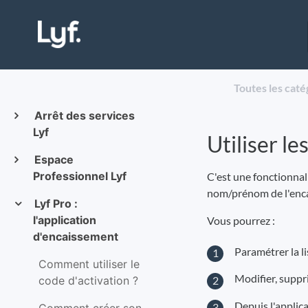
Toutes les caté
Arrêt des services
Lyf
Utiliser l
Espace
Professionnel Lyf
C'est une fonctionnal
nom/prénom de l'encais
Lyf Pro :
l'application
Vous pourrez :
d'encaissement
Paramétrer la l
Comment utiliser le
Modifier, suppr
code d'activation ?
Depuis l'applica