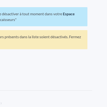
 le désactiver à tout moment dans votre
Espace
ncaisseurs"
urs présents dans la liste soient désactivés. Fermez
 ?