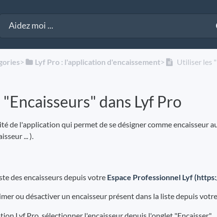
gories
​>​
​Lyf Pro : l'application d'encaissement
​>​
Utiliser les 
es "Encaisseurs" dans Lyf Pro
ité de l'application qui permet de se désigner comme encaisseur a
seur ... ).
iste des encaisseurs depuis votre
Espace Professionnel Lyf (https:
imer ou désactiver un encaisseur présent dans la liste depuis votr
tion Lyf Pro, sélectionner l'encaisseur depuis l'onglet "Encaisser"