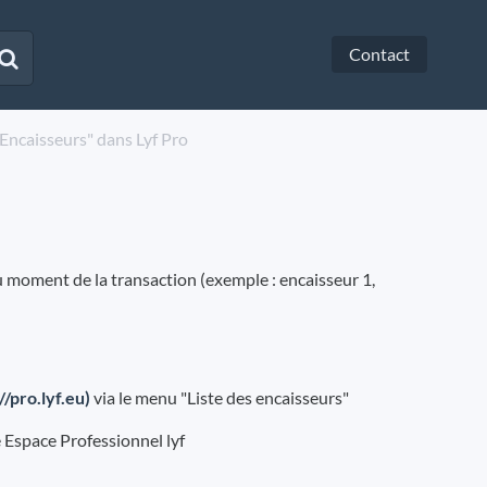
Contact
"Encaisseurs" dans Lyf Pro
u moment de la transaction (exemple : encaisseur 1,
//pro.lyf.eu)
via le menu "Liste des encaisseurs"
e Espace Professionnel lyf