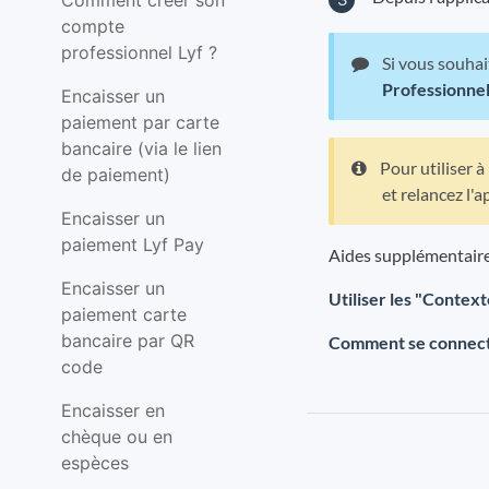
Comment créer son
compte
professionnel Lyf ?
Si vous souhai
Professionnel
Encaisser un
paiement par carte
bancaire (via le lien
Pour utiliser à
de paiement)
et relancez l'a
Encaisser un
paiement Lyf Pay
Aides supplémentaire
Encaisser un
Utiliser les "Context
paiement carte
bancaire par QR
Comment se connecte
code
Encaisser en
chèque ou en
espèces