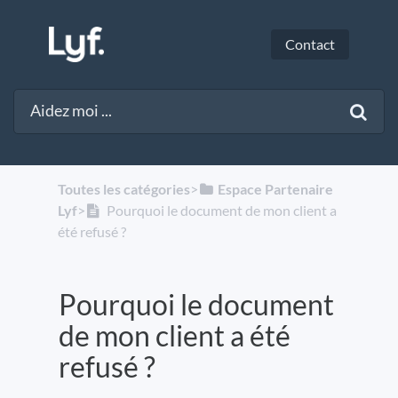
Contact
Toutes les catégories
​>​
​Espace Partenaire
Lyf
​>​
Pourquoi le document de mon client a
été refusé ?
Pourquoi le document
de mon client a été
refusé ?