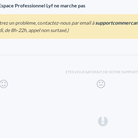
Espace Professionnel Lyf ne marche pas
trez un problème, co
ntactez-nous par email à
supportcommercan
i, de 8h-22h, appel non surtaxé.)
ETES VOUS SATISFAIT DE NOTRE SUPPORT
(opens in a 