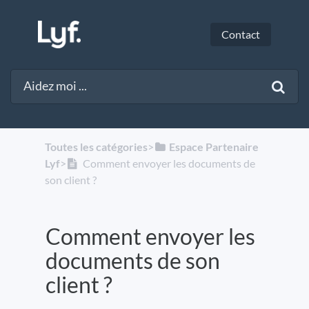
Contact
Toutes les catégories
​>​
​Espace Partenaire
Lyf
​>​
Comment envoyer les documents de
son client ?
Comment envoyer les
documents de son
client ?