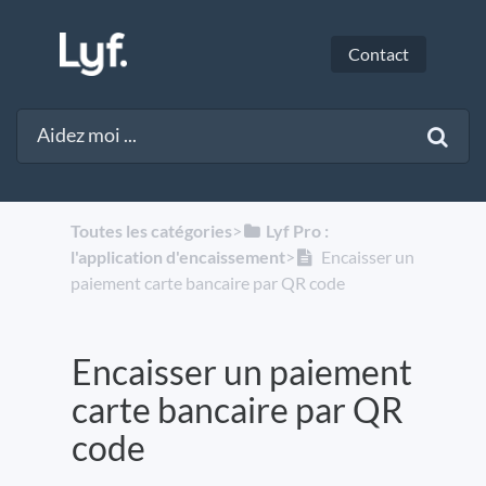
Contact
Toutes les catégories
​>​
​Lyf Pro :
l'application d'encaissement
​>​
Encaisser un
paiement carte bancaire par QR code
Encaisser un paiement
carte bancaire par QR
code