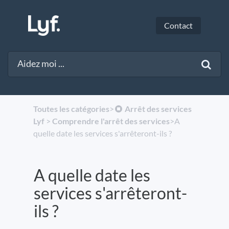
Contact
Toutes les catégories
​>​
​Arrêt des services
Lyf
​ > ​
​Comprendre l'arrêt des services
​>​ A
quelle date les services s'arrêteront-ils ?
A quelle date les
services s'arrêteront-
ils ?